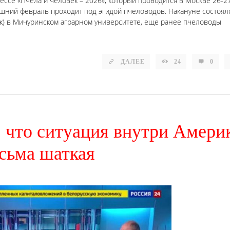
рессе «Пчела и человек – 2026», который проводится в Москве 26-2
ешний февраль проходит под эгидой пчеловодов. Накануне состоял
) в Мичуринском аграрном университете, еще ранее пчеловоды
ДАЛЕЕ
24
0
л, что ситуация внутри Амери
сьма шаткая