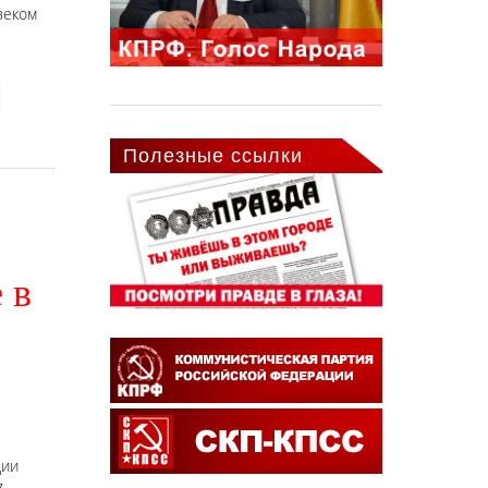
веком
Полезные ссылки
 в
ции