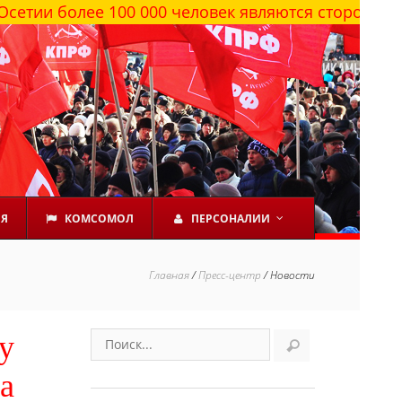
е 100 000 человек являются сторонниками КПРФ
ЕЯ
КОМСОМОЛ
ПЕРСОНАЛИИ
Главная
/
Пресс-центр
/
Новости
у
а