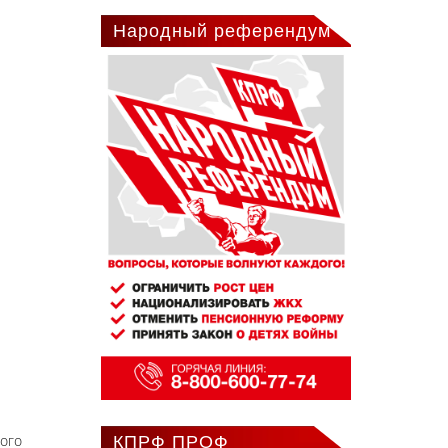
Народный референдум
того
КПРФ ПРОФ