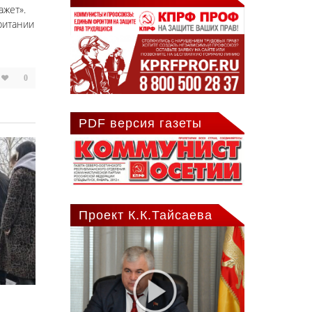
ажет».
ритании
0
PDF версия газеты
Проект К.К.Тайсаева