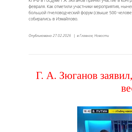
КПРФ в Госдуме Г.А. Зюганов принял участие в конг
февраля. Как отметили участники мероприятия, нын
большой пчеловодческий форум (свыше 500 человек
собирались в Измайлово.
Опубликовано
27.02.2026
|
в
Главное,
Новости
Г. А. Зюганов заяви
ве