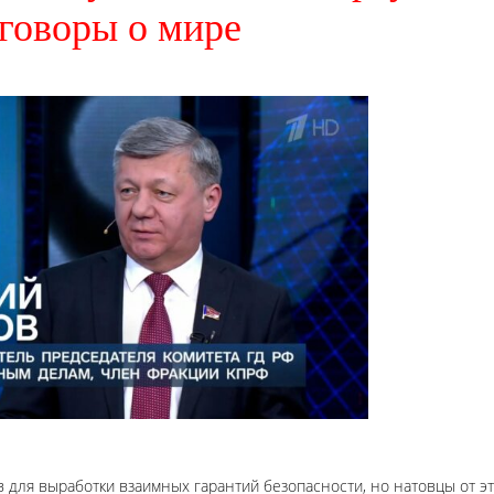
говоры о мире
в для выработки взаимных гарантий безопасности, но натовцы от э