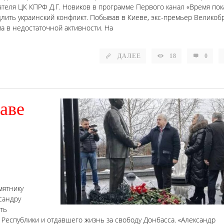
теля ЦК КПРФ Д.Г. Новиков в программе Первого канал «Время пок
лить украинский конфликт. Побывав в Киеве, экс-премьер Великоб
 в недостаточной активности. На
ДАЛЕЕ
18
0
аве
мятнику
сандру
ть
 Республики и отдавшего жизнь за свободу Донбасса. «Александр