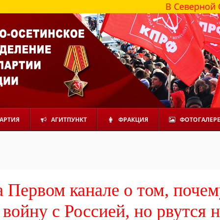
В Северной Осетии боле
АРТИЯ
АГИТПУНКТ
ФРАКЦИЯ
ФОТОГАЛЕР
 Первом канале о том, почем
войну с Россией, но рвутся н