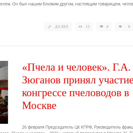
телем. Он был нашим близким другом, настоящим товарищем, чело
ДАЛЕЕ
13
0
0
«Пчела и человек». Г.А.
Зюганов принял участие
конгрессе пчеловодов в
Москве
26 февраля Председатель ЦК КПРФ, Руководитель фрак