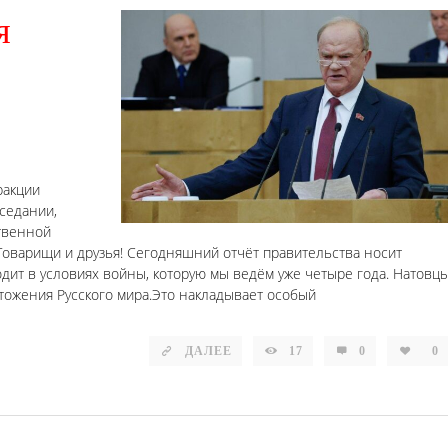
я
ракции
седании,
твенной
Товарищи и друзья! Сегодняшний отчёт правительства носит
ит в условиях войны, которую мы ведём уже четыре года. Натовцы
чтожения Русского мира.Это накладывает особый
ДАЛЕЕ
17
0
0