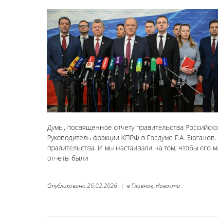
Думы, посвященное отчету правительства Российск
Руководитель фракции КПРФ в Госдуме Г.А. Зюганов
правительства. И мы настаивали на том, чтобы его м
отчеты были
Опубликовано
26.02.2026
|
в
Главное,
Новости