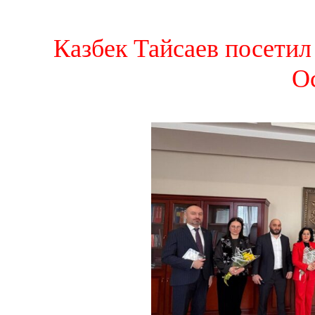
Казбек Тайсаев посети
О