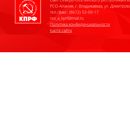
РСО-Алания, г. Владикавказ, ул. Димитрова
тел./факс: (8672) 53-09-17
rso_a_kprf@mail.ru
Политика конфиденциальности
Карта сайта