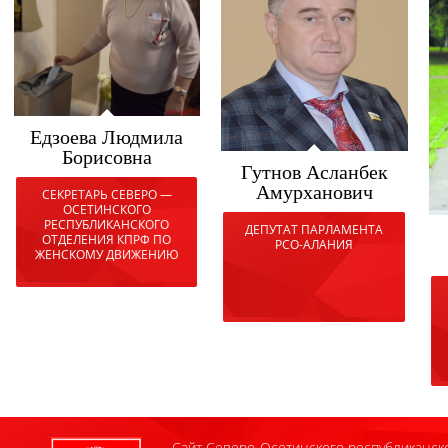
Едзоева Людмила
Борисовна
Гутнов Асланбек
Амурханович
СЕКРЕТАРЬ СЕВЕРО —
ОСЕТИНСКОГО
РЕСПУБЛИКАНСКОГО
ДЕПУТАТ ПАРЛАМЕНТА
ОТДЕЛЕНИЯ КПРФ ПО
РСО-АЛАНИЯ
ЖЕНСКОМУ ДВИЖЕНИЮ
Сайт Северо-Осетинского республиканск