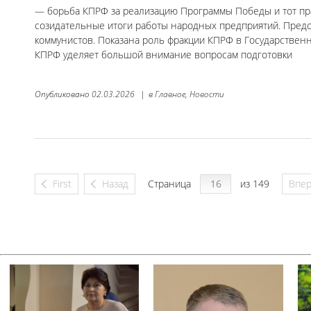
— борьба КПРФ за реализацию Программы Победы и тот прак
созидательные итоги работы народных предприятий. Пред
коммунистов. Показана роль фракции КПРФ в Государствен
КПРФ уделяет большой внимание вопросам подготовки
Опубликовано
02.03.2026
|
в
Главное,
Новости
First
Назад
Страница
из 149
Впе