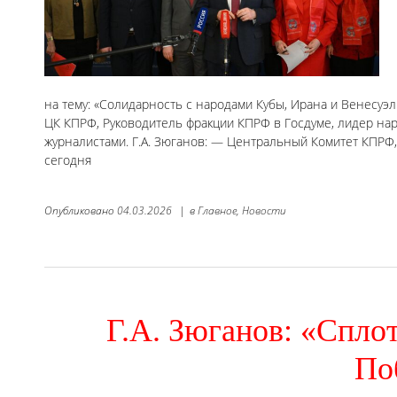
на тему: «Солидарность с народами Кубы, Ирана и Венесуэ
ЦК КПРФ, Руководитель фракции КПРФ в Госдуме, лидер нар
журналистами. Г.А. Зюганов: — Центральный Комитет КПРФ
сегодня
Опубликовано
04.03.2026
|
в
Главное,
Новости
Г.А. Зюганов: «Спло
По