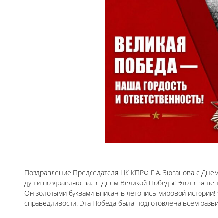
Поздравление Председателя ЦК КПРФ Г.А. Зюганова с Днем
души поздравляю вас с Днём Великой Победы! Этот священ
Он золотыми буквами вписан в летопись мировой истории! 9
справедливости. Эта Победа была подготовлена всем разв