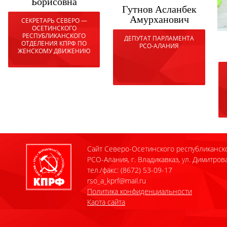
Борисовна
Гутнов Асланбек
Амурханович
СЕКРЕТАРЬ СЕВЕРО —
ОСЕТИНСКОГО
РЕСПУБЛИКАНСКОГО
ДЕПУТАТ ПАРЛАМЕНТА
ОТДЕЛЕНИЯ КПРФ ПО
РСО-АЛАНИЯ
ЖЕНСКОМУ ДВИЖЕНИЮ
Сайт Северо-Осетинского республиканск
РСО-Алания, г. Владикавказ, ул. Димитрова
тел./факс: (8672) 53-09-17
rso_a_kprf@mail.ru
Политика конфиденциальности
Карта сайта