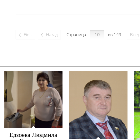
First
Назад
Страница
из 149
Впе
Едзоева Людмила