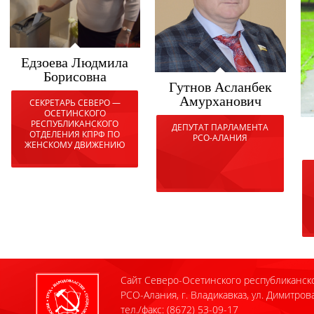
Едзоева Людмила
Борисовна
Гутнов Асланбек
Амурханович
СЕКРЕТАРЬ СЕВЕРО —
ОСЕТИНСКОГО
РЕСПУБЛИКАНСКОГО
ДЕПУТАТ ПАРЛАМЕНТА
ОТДЕЛЕНИЯ КПРФ ПО
РСО-АЛАНИЯ
ЖЕНСКОМУ ДВИЖЕНИЮ
Сайт Северо-Осетинского республиканск
РСО-Алания, г. Владикавказ, ул. Димитрова
тел./факс: (8672) 53-09-17