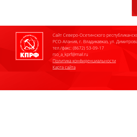
Сайт Северо-Осетинского республиканск
РСО-Алания, г. Владикавказ, ул. Димитрова
тел./факс: (8672) 53-09-17
rso_a_kprf@mail.ru
Политика конфиденциальности
Карта сайта