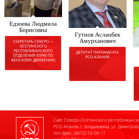
Едзоева Людмила
Борисовна
Гутнов Асланбек
Амурханович
СЕКРЕТАРЬ СЕВЕРО —
ОСЕТИНСКОГО
РЕСПУБЛИКАНСКОГО
ДЕПУТАТ ПАРЛАМЕНТА
ОТДЕЛЕНИЯ КПРФ ПО
РСО-АЛАНИЯ
ЖЕНСКОМУ ДВИЖЕНИЮ
Сайт Северо-Осетинского республиканск
РСО-Алания, г. Владикавказ, ул. Димитрова
тел./факс: (8672) 53-09-17