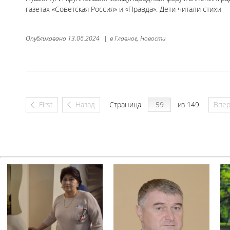
газетах «Советская Россия» и «Правда». Дети читали стихи
Опубликовано
13.06.2024
|
в
Главное,
Новости
First
Назад
Страница
из 149
Впе