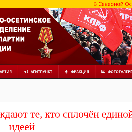
В Северной Осетии более
АРТИЯ
АГИТПУНКТ
ФРАКЦИЯ
ФОТОГАЛЕР
ждают те, кто сплочён едино
идеей