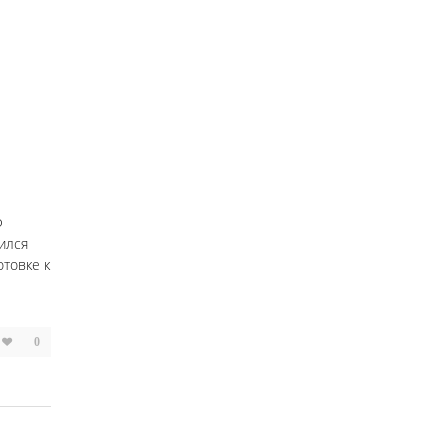
Ф
ился
товке к
0