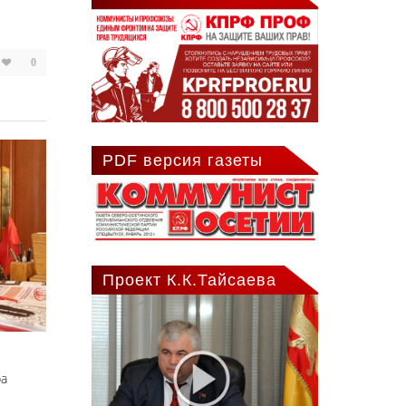
0
PDF версия газеты
Проект К.К.Тайсаева
ра