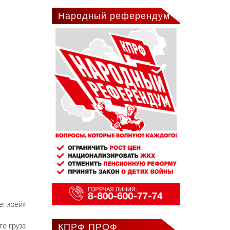
Народный референдум
егирей»
о груза
КПРФ ПРОФ