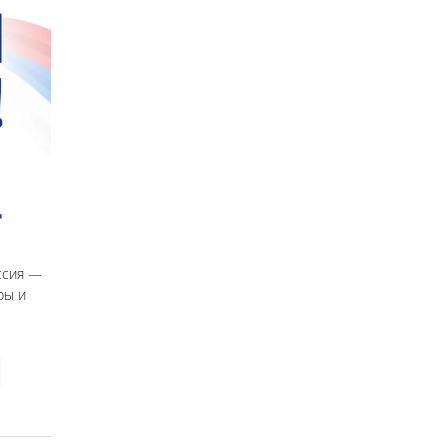
ссия —
ры и