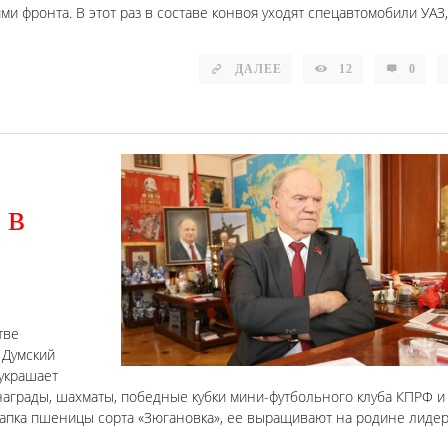
и фронта. В этот раз в составе конвоя уходят спецавтомобили УАЗ,
ДАЛЕЕ
12
0
 в
тве
 Думский
украшает
е награды, шахматы, победные кубки мини-футбольного клуба КПРФ и
охапка пшеницы сорта «Зюгановка», ее выращивают на родине лиде