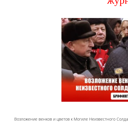
журн
Возложение венков и цветов к Могиле Неизвестного Солда