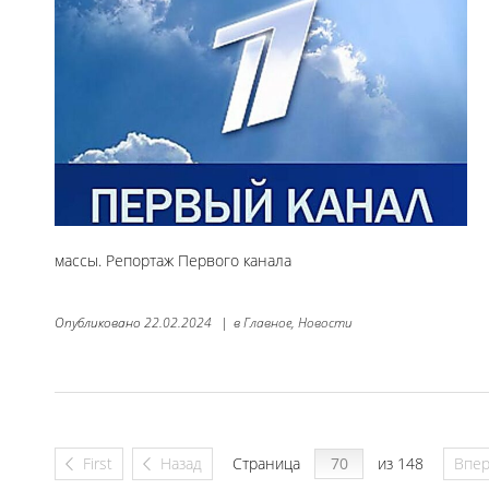
массы. Репортаж Первого канала
Опубликовано
22.02.2024
|
в
Главное,
Новости
First
Назад
Страница
из 148
Впе