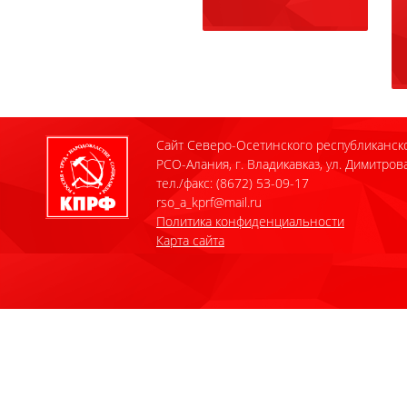
Сайт Северо-Осетинского республиканск
РСО-Алания, г. Владикавказ, ул. Димитрова
тел./факс: (8672) 53-09-17
rso_a_kprf@mail.ru
Политика конфиденциальности
Карта сайта