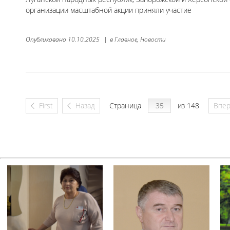
организации масштабной акции приняли участие
Опубликовано
10.10.2025
|
в
Главное,
Новости
First
Назад
Страница
из 148
Впе