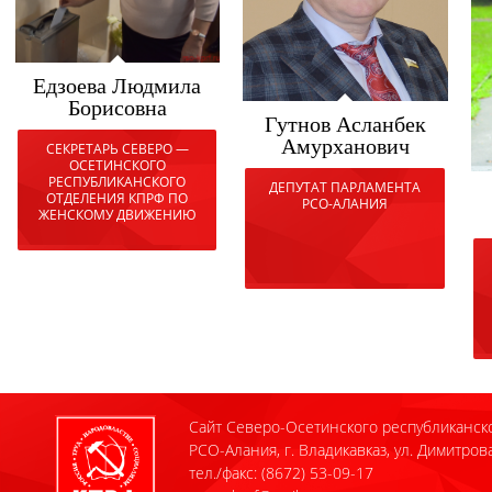
Едзоева Людмила
Борисовна
Гутнов Асланбек
Амурханович
СЕКРЕТАРЬ СЕВЕРО —
ОСЕТИНСКОГО
РЕСПУБЛИКАНСКОГО
ДЕПУТАТ ПАРЛАМЕНТА
ОТДЕЛЕНИЯ КПРФ ПО
РСО-АЛАНИЯ
ЖЕНСКОМУ ДВИЖЕНИЮ
Сайт Северо-Осетинского республиканск
РСО-Алания, г. Владикавказ, ул. Димитрова
тел./факс: (8672) 53-09-17