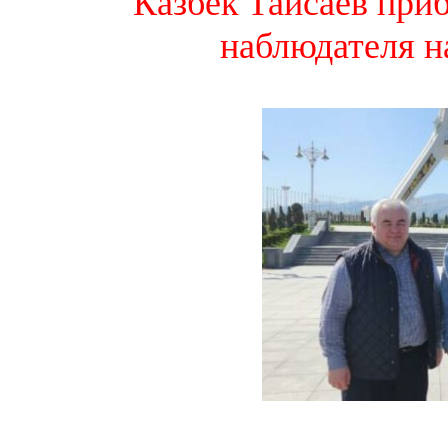
Казбек Тайсаев приб
наблюдателя н