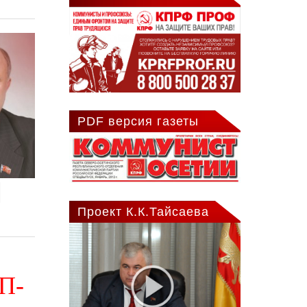
PDF версия газеты
Проект К.К.Тайсаева
КП-