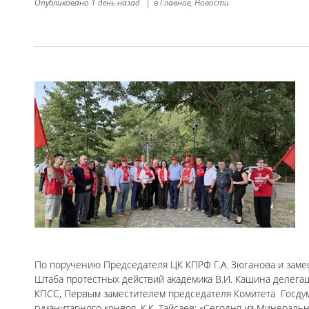
Опубликовано
1 день назад
|
в
Главное,
Новости
По поручению Председателя ЦК КПРФ Г.А. Зюганова и заме
Штаба протестных действий академика В.И. Кашина делега
КПСС, Первым заместителем председателя Комитета Госдум
гуманитарного конвоя. К.К. Тайсаев: «Сегодня из Минера