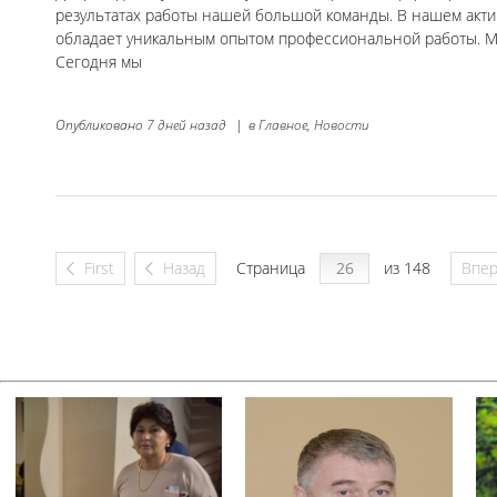
результатах работы нашей большой команды. В нашем актив
обладает уникальным опытом профессиональной работы. М
Сегодня мы
Опубликовано
7 дней назад
|
в
Главное,
Новости
First
Назад
Страница
из 148
Впе