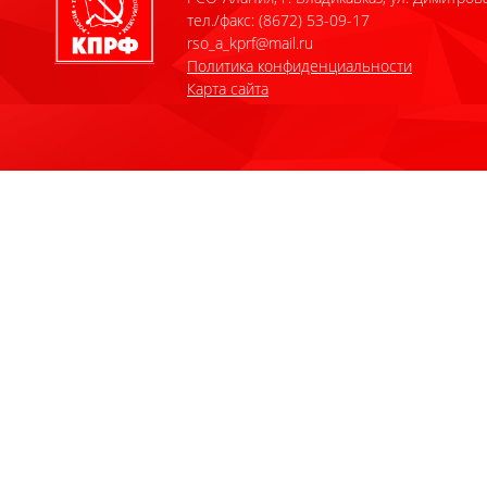
тел./факс: (8672) 53-09-17
rso_a_kprf@mail.ru
Политика конфиденциальности
Карта сайта