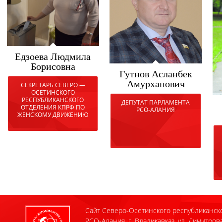
Едзоева Людмила
Борисовна
Гутнов Асланбек
Амурханович
СЕКРЕТАРЬ СЕВЕРО —
ОСЕТИНСКОГО
РЕСПУБЛИКАНСКОГО
ДЕПУТАТ ПАРЛАМЕНТА
ОТДЕЛЕНИЯ КПРФ ПО
РСО-АЛАНИЯ
ЖЕНСКОМУ ДВИЖЕНИЮ
Сайт Северо-Осетинского республиканск
РСО-Алания, г. Владикавказ, ул. Димитрова