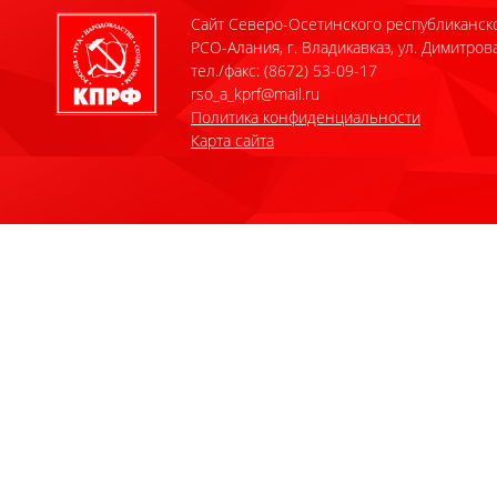
Сайт Северо-Осетинского республиканск
РСО-Алания, г. Владикавказ, ул. Димитрова
тел./факс: (8672) 53-09-17
rso_a_kprf@mail.ru
Политика конфиденциальности
Карта сайта