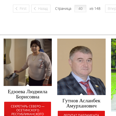
First
Назад
Страница
из 148
Впе
Едзоева Людмила
Борисовна
Гутнов Асланбек
Амурханович
СЕКРЕТАРЬ СЕВЕРО —
ОСЕТИНСКОГО
РЕСПУБЛИКАНСКОГО
ДЕПУТАТ ПАРЛАМЕНТА