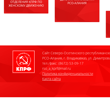
ОТДЕЛЕНИЯ КПРФ ПО
РСО-АЛАНИЯ
ЖЕНСКОМУ ДВИЖЕНИЮ
Сайт Северо-Осетинского республиканск
РСО-Алания, г. Владикавказ, ул. Димитрова
тел./факс: (8672) 53-09-17
rso_a_kprf@mail.ru
Политика конфиденциальности
Карта сайта