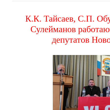
К.К. Тайсаев, С.П. Об
Сулейманов работаю
депутатов Нов