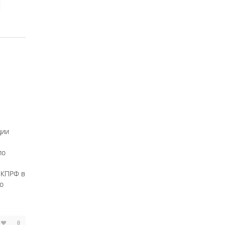
ции
по
 КПРФ в
о
0