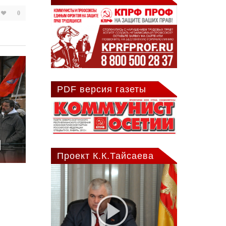
0
PDF версия газеты
Проект К.К.Тайсаева