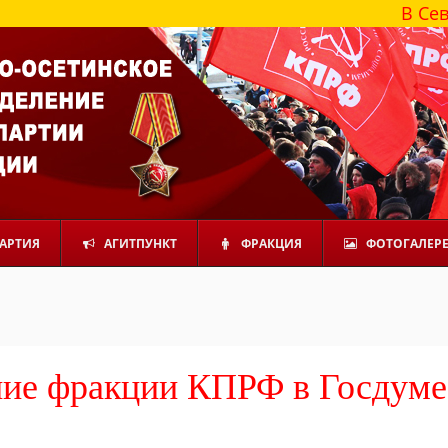
В Северной Осет
АРТИЯ
АГИТПУНКТ
ФРАКЦИЯ
ФОТОГАЛЕР
ние фракции КПРФ в Госдуме