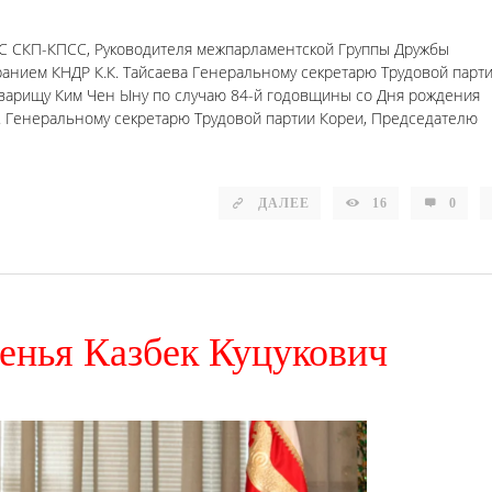
С СКП-КПСС, Руководителя межпарламентской Группы Дружбы
нием КНДР К.К. Тайсаева Генеральному секретарю Трудовой парт
варищу Ким Чен Ыну по случаю 84-й годовщины со Дня рождения
. Генеральному секретарю Трудовой партии Кореи, Председателю
ДАЛЕЕ
16
0
енья Казбек Куцукович