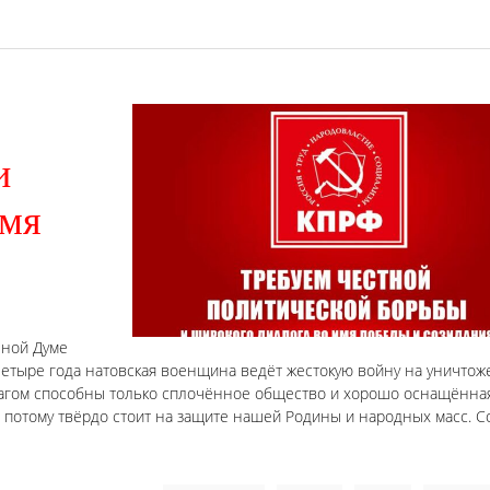
и
имя
нной Думе
Четыре года натовская военщина ведёт жестокую войну на уничтож
рагом способны только сплочённое общество и хорошо оснащённа
 потому твёрдо стоит на защите нашей Родины и народных масс. С