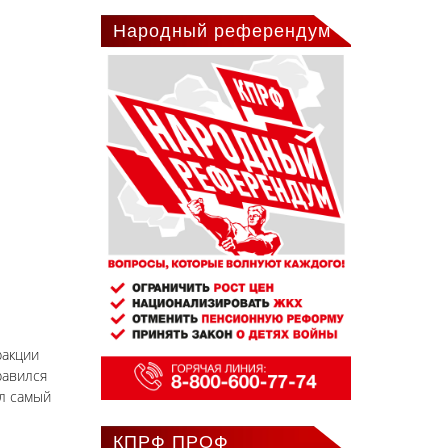
Народный референдум
ракции
равился
ыл самый
КПРФ ПРОФ