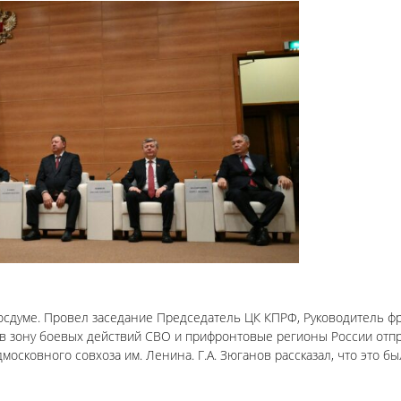
осдуме. Провел заседание Председатель ЦК КПРФ, Руководитель ф
я, в зону боевых действий СВО и прифронтовые регионы России отп
сковного совхоза им. Ленина. Г.А. Зюганов рассказал, что это б