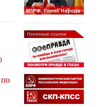
Полезные ссылки
ю
 по