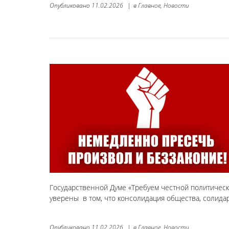
Опубликовано
11.02.2026
|
в
Главное,
Новости
Государственной Думе «Требуем честной политическ
уверены в том, что консолидация общества, сол
Опубликовано
11.02.2026
|
в
Главное,
Новости