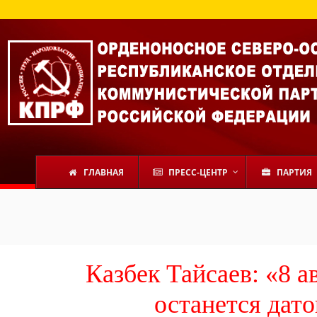
В
ГЛАВНАЯ
ПРЕСС-ЦЕНТР
ПАРТИЯ
Казбек Тайсаев: «8 а
останется дато