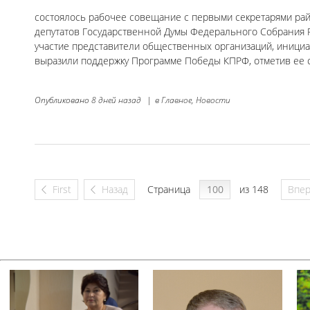
состоялось рабочее совещание с первыми секретарями рай
депутатов Государственной Думы Федерального Собрания Р
участие представители общественных организаций, инициа
выразили поддержку Программе Победы КПРФ, отметив ее 
Опубликовано
8 дней назад
|
в
Главное,
Новости
First
Назад
Страница
из 148
Впе