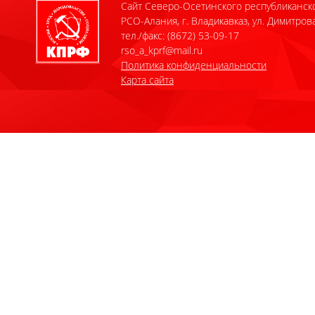
Сайт Северо-Осетинского республиканск
РСО-Алания, г. Владикавказ, ул. Димитрова
тел./факс: (8672) 53-09-17
rso_a_kprf@mail.ru
Политика конфиденциальности
Карта сайта